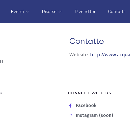
qua
Conservare in B
Eventi
Risorse
Rivenditori
Contatti
Contatto
Website:
http://www.acquar
IT
K
CONNECT WITH US
Facebook
Instagram (soon)