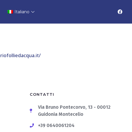
ologna
Italiano
iofolliedacqua.it/
CONTATTI
Via Bruno Pontecorvo, 13 - 00012
Guidonia Montecelio
+39 0640061204