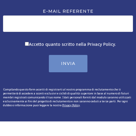
E-MAIL REFERENTE
Accetto quanto scritto nella
Privacy Policy
.
Compilando questo form accetti di registrarti al nostro programma di reclutamento che ti
permetterà di accedere a sconti esclusivi e ciclidi di qualità superiore in base al numero di futuri
membri registrati comunicando il tuo nome. I dati personali forniti dal modulo saranno utilizzati
esclusivamente ai fini del progetto di reclutamento e non saranno ceduti a terze parti. Per ogni
dubbio o informazione puoi leggere la nostra
Privacy Policy
.